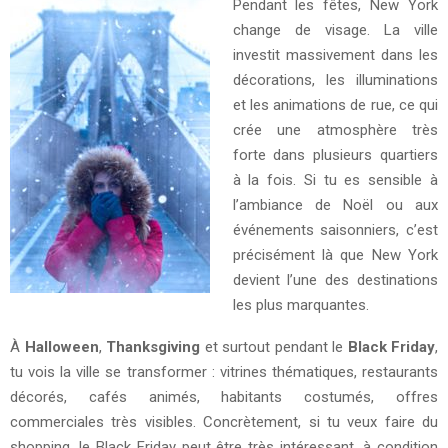
Pendant les fêtes, New York
change de visage. La ville
investit massivement dans les
décorations, les illuminations
et les animations de rue, ce qui
crée une atmosphère très
forte dans plusieurs quartiers
à la fois. Si tu es sensible à
l’ambiance de Noël ou aux
événements saisonniers, c’est
précisément là que New York
devient l’une des destinations
les plus marquantes.
À
Halloween
,
Thanksgiving
et surtout pendant le
Black Friday
,
tu vois la ville se transformer : vitrines thématiques, restaurants
décorés, cafés animés, habitants costumés, offres
commerciales très visibles. Concrètement, si tu veux faire du
shopping, le Black Friday peut être très intéressant, à condition