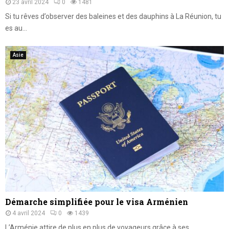
23 avril 2024
0
1481
Si tu rêves d’observer des baleines et des dauphins à La Réunion, tu
es au...
Asie
Démarche simplifiée pour le visa Arménien
4 avril 2024
0
1439
L’Arménie attire de plus en plus de voyageurs grâce à ses