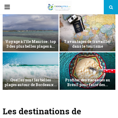
PRIMARY
MENU
Bordeaux, un endroit
incontournable à visiter en
Guide pour un voyage après
famille
la retraite
Faire des découvertes des
éléments artistiques et
Que faire lors d’une colonie
culturels...
de vacances d’été ?
Les destinations de